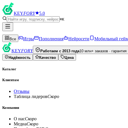
KEY
FORY
5.0
⌘K
Игры
Пополнения
Нейросети
Мобильный гей
Все
KEY
FORY
Работаем с 2013 года
10 млн+ заказов · гарантия
Надёжность
Качество
Цена
Каталог
Клиентам
Отзывы
Таблица лидеров
Скоро
Компания
О нас
Скоро
Медиа
Скоро