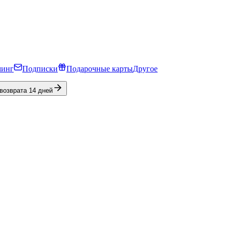
минг
Подписки
Подарочные карты
Другое
 возврата 14 дней