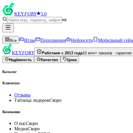
KEY
FORY
5.0
⌘K
Игры
Пополнения
Нейросети
Мобильный гей
Все
KEY
FORY
Работаем с 2013 года
10 млн+ заказов · гарантия
Надёжность
Качество
Цена
Каталог
Клиентам
Отзывы
Таблица лидеров
Скоро
Компания
О нас
Скоро
Медиа
Скоро