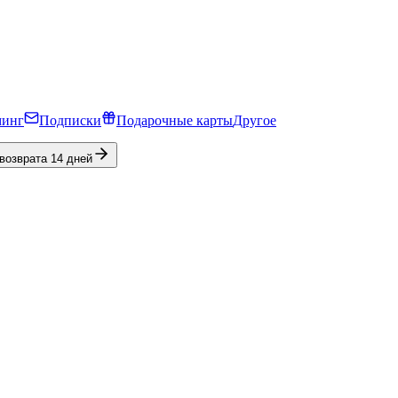
минг
Подписки
Подарочные карты
Другое
 возврата 14 дней