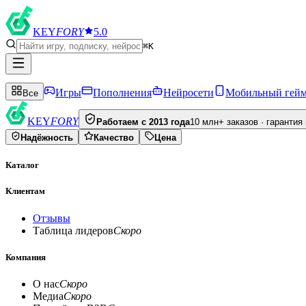
KEY
FORY
5.0
⌘K
Игры
Пополнения
Нейросети
Мобильный гей
Все
KEY
FORY
Работаем с 2013 года
10 млн+ заказов · гарантия
Надёжность
Качество
Цена
Каталог
Клиентам
Отзывы
Таблица лидеров
Скоро
Компания
О нас
Скоро
Медиа
Скоро