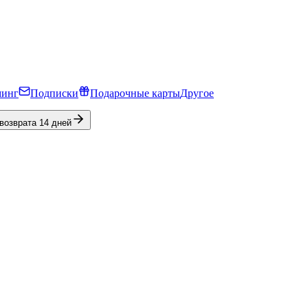
минг
Подписки
Подарочные карты
Другое
 возврата 14 дней