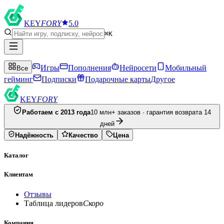
KEY
FORY
5.0
⌘K
Игры
Пополнения
Нейросети
Мобильный
Все
гейминг
Подписки
Подарочные карты
Другое
KEY
FORY
Работаем с 2013 года
10 млн+ заказов · гарантия возврата 14
дней
Надёжность
Качество
Цена
Каталог
Клиентам
Отзывы
Таблица лидеров
Скоро
Компания