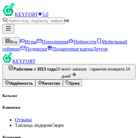
KEY
FORY
5.0
⌘K
Игры
Пополнения
Нейросети
Мобильный
Все
гейминг
Подписки
Подарочные карты
Другое
KEY
FORY
Работаем с 2013 года
10 млн+ заказов · гарантия возврата 14
дней
Надёжность
Качество
Цена
Каталог
Клиентам
Отзывы
Таблица лидеров
Скоро
Компания