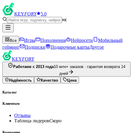
KEY
FORY
5.0
⌘K
Игры
Пополнения
Нейросети
Мобильный
Все
гейминг
Подписки
Подарочные карты
Другое
KEY
FORY
Работаем с 2013 года
10 млн+ заказов · гарантия возврата 14
дней
Надёжность
Качество
Цена
Каталог
Клиентам
Отзывы
Таблица лидеров
Скоро
Компания