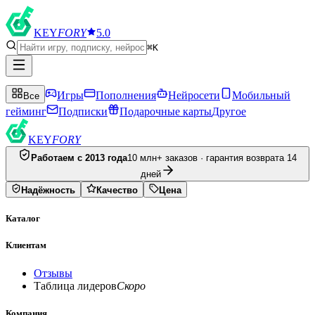
KEY
FORY
5.0
⌘K
Игры
Пополнения
Нейросети
Мобильный
Все
гейминг
Подписки
Подарочные карты
Другое
KEY
FORY
Работаем с 2013 года
10 млн+ заказов · гарантия возврата 14
дней
Надёжность
Качество
Цена
Каталог
Клиентам
Отзывы
Таблица лидеров
Скоро
Компания