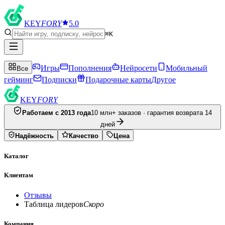
KEY
FORY
5.0
⌘K
Игры
Пополнения
Нейросети
Мобильный
Все
гейминг
Подписки
Подарочные карты
Другое
KEY
FORY
Работаем с 2013 года
10 млн+ заказов · гарантия возврата 14
дней
Надёжность
Качество
Цена
Каталог
Клиентам
Отзывы
Таблица лидеров
Скоро
Компания