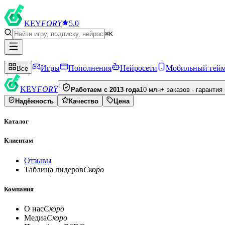
KEY
FORY
5.0
⌘K
Игры
Пополнения
Нейросети
Мобильный гей
Все
KEY
FORY
Работаем с 2013 года
10 млн+ заказов · гарантия
Надёжность
Качество
Цена
Каталог
Клиентам
Отзывы
Таблица лидеров
Скоро
Компания
О нас
Скоро
Медиа
Скоро