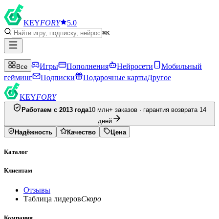
KEY
FORY
5.0
⌘K
Игры
Пополнения
Нейросети
Мобильный
Все
гейминг
Подписки
Подарочные карты
Другое
KEY
FORY
Работаем с 2013 года
10 млн+ заказов · гарантия возврата 14
дней
Надёжность
Качество
Цена
Каталог
Клиентам
Отзывы
Таблица лидеров
Скоро
Компания