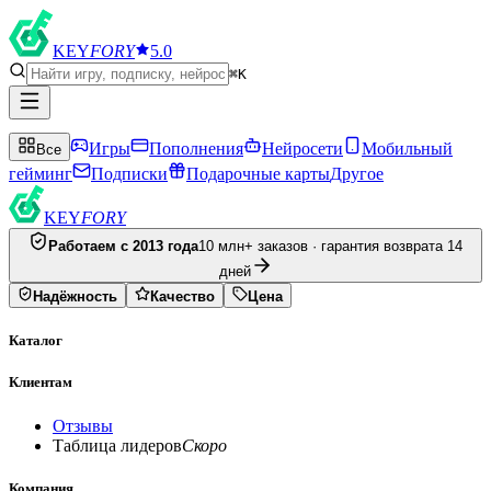
KEY
FORY
5.0
⌘K
Игры
Пополнения
Нейросети
Мобильный
Все
гейминг
Подписки
Подарочные карты
Другое
KEY
FORY
Работаем с 2013 года
10 млн+ заказов · гарантия возврата 14
дней
Надёжность
Качество
Цена
Каталог
Клиентам
Отзывы
Таблица лидеров
Скоро
Компания