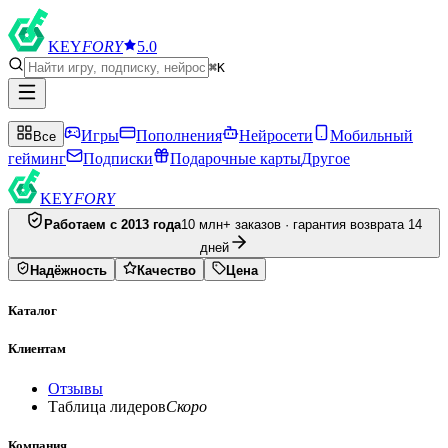
KEY
FORY
5.0
⌘K
Игры
Пополнения
Нейросети
Мобильный
Все
гейминг
Подписки
Подарочные карты
Другое
KEY
FORY
Работаем с 2013 года
10 млн+ заказов · гарантия возврата 14
дней
Надёжность
Качество
Цена
Каталог
Клиентам
Отзывы
Таблица лидеров
Скоро
Компания