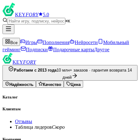
KEY
FORY
5.0
⌘K
Игры
Пополнения
Нейросети
Мобильный
Все
гейминг
Подписки
Подарочные карты
Другое
KEY
FORY
Работаем с 2013 года
10 млн+ заказов · гарантия возврата 14
дней
Надёжность
Качество
Цена
Каталог
Клиентам
Отзывы
Таблица лидеров
Скоро
Компания