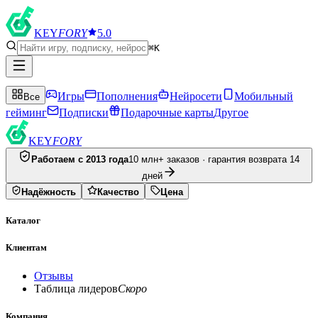
KEY
FORY
5.0
⌘K
Игры
Пополнения
Нейросети
Мобильный
Все
гейминг
Подписки
Подарочные карты
Другое
KEY
FORY
Работаем с 2013 года
10 млн+ заказов · гарантия возврата 14
дней
Надёжность
Качество
Цена
Каталог
Клиентам
Отзывы
Таблица лидеров
Скоро
Компания