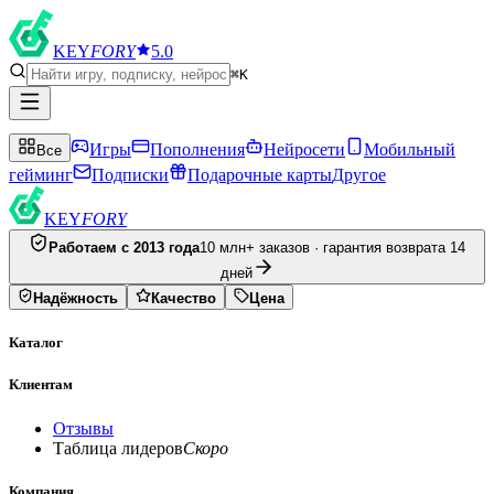
KEY
FORY
5.0
⌘K
Игры
Пополнения
Нейросети
Мобильный
Все
гейминг
Подписки
Подарочные карты
Другое
KEY
FORY
Работаем с 2013 года
10 млн+ заказов · гарантия возврата 14
дней
Надёжность
Качество
Цена
Каталог
Клиентам
Отзывы
Таблица лидеров
Скоро
Компания