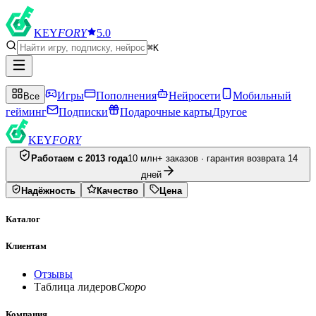
KEY
FORY
5.0
⌘K
Игры
Пополнения
Нейросети
Мобильный
Все
гейминг
Подписки
Подарочные карты
Другое
KEY
FORY
Работаем с 2013 года
10 млн+ заказов · гарантия возврата 14
дней
Надёжность
Качество
Цена
Каталог
Клиентам
Отзывы
Таблица лидеров
Скоро
Компания