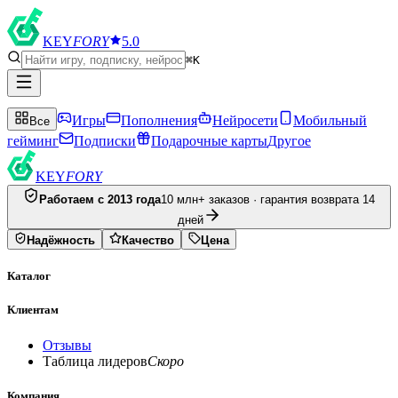
KEY
FORY
5.0
⌘K
Игры
Пополнения
Нейросети
Мобильный
Все
гейминг
Подписки
Подарочные карты
Другое
KEY
FORY
Работаем с 2013 года
10 млн+ заказов · гарантия возврата 14
дней
Надёжность
Качество
Цена
Каталог
Клиентам
Отзывы
Таблица лидеров
Скоро
Компания