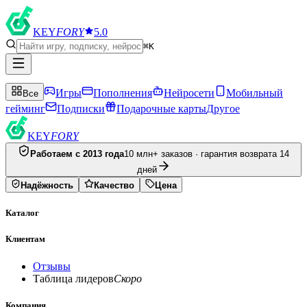
KEY
FORY
5.0
⌘K
Игры
Пополнения
Нейросети
Мобильный
Все
гейминг
Подписки
Подарочные карты
Другое
KEY
FORY
Работаем с 2013 года
10 млн+ заказов · гарантия возврата 14
дней
Надёжность
Качество
Цена
Каталог
Клиентам
Отзывы
Таблица лидеров
Скоро
Компания