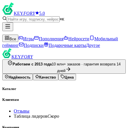
KEY
FORY
5.0
⌘K
Игры
Пополнения
Нейросети
Мобильный
Все
гейминг
Подписки
Подарочные карты
Другое
KEY
FORY
Работаем с 2013 года
10 млн+ заказов · гарантия возврата 14
дней
Надёжность
Качество
Цена
Каталог
Клиентам
Отзывы
Таблица лидеров
Скоро
Компания