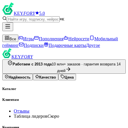
KEY
FORY
5.0
⌘K
Игры
Пополнения
Нейросети
Мобильный
Все
гейминг
Подписки
Подарочные карты
Другое
KEY
FORY
Работаем с 2013 года
10 млн+ заказов · гарантия возврата 14
дней
Надёжность
Качество
Цена
Каталог
Клиентам
Отзывы
Таблица лидеров
Скоро
Компания