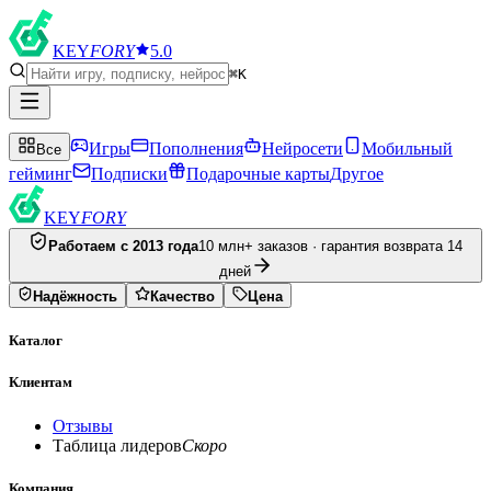
KEY
FORY
5.0
⌘K
Игры
Пополнения
Нейросети
Мобильный
Все
гейминг
Подписки
Подарочные карты
Другое
KEY
FORY
Работаем с 2013 года
10 млн+ заказов · гарантия возврата 14
дней
Надёжность
Качество
Цена
Каталог
Клиентам
Отзывы
Таблица лидеров
Скоро
Компания