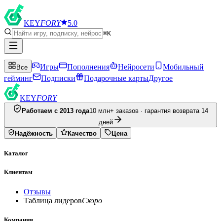
KEY
FORY
5.0
⌘K
Игры
Пополнения
Нейросети
Мобильный
Все
гейминг
Подписки
Подарочные карты
Другое
KEY
FORY
Работаем с 2013 года
10 млн+ заказов · гарантия возврата 14
дней
Надёжность
Качество
Цена
Каталог
Клиентам
Отзывы
Таблица лидеров
Скоро
Компания