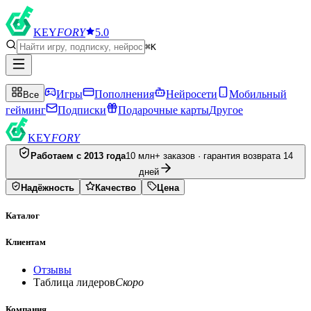
KEY
FORY
5.0
⌘K
Игры
Пополнения
Нейросети
Мобильный
Все
гейминг
Подписки
Подарочные карты
Другое
KEY
FORY
Работаем с 2013 года
10 млн+ заказов · гарантия возврата 14
дней
Надёжность
Качество
Цена
Каталог
Клиентам
Отзывы
Таблица лидеров
Скоро
Компания