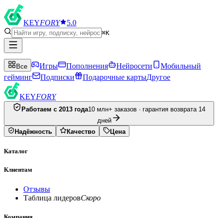
KEY
FORY
5.0
⌘K
Игры
Пополнения
Нейросети
Мобильный
Все
гейминг
Подписки
Подарочные карты
Другое
KEY
FORY
Работаем с 2013 года
10 млн+ заказов · гарантия возврата 14
дней
Надёжность
Качество
Цена
Каталог
Клиентам
Отзывы
Таблица лидеров
Скоро
Компания