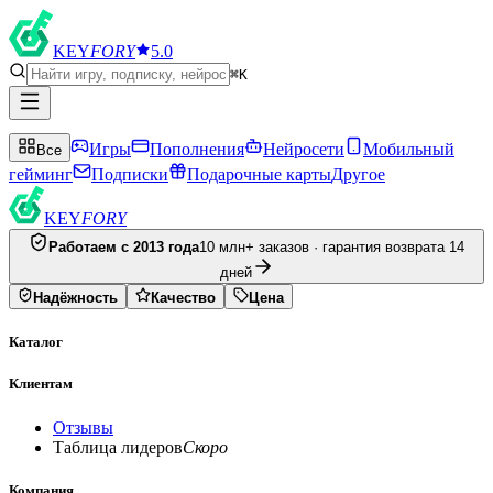
KEY
FORY
5.0
⌘K
Игры
Пополнения
Нейросети
Мобильный
Все
гейминг
Подписки
Подарочные карты
Другое
KEY
FORY
Работаем с 2013 года
10 млн+ заказов · гарантия возврата 14
дней
Надёжность
Качество
Цена
Каталог
Клиентам
Отзывы
Таблица лидеров
Скоро
Компания