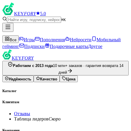
KEY
FORY
5.0
⌘K
Игры
Пополнения
Нейросети
Мобильный
Все
гейминг
Подписки
Подарочные карты
Другое
KEY
FORY
Работаем с 2013 года
10 млн+ заказов · гарантия возврата 14
дней
Надёжность
Качество
Цена
Каталог
Клиентам
Отзывы
Таблица лидеров
Скоро
Компания