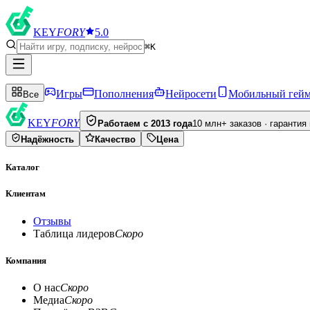
KEY
FORY
5.0
⌘K
Игры
Пополнения
Нейросети
Мобильный гей
Все
KEY
FORY
Работаем с 2013 года
10 млн+ заказов · гарантия
Надёжность
Качество
Цена
Каталог
Клиентам
Отзывы
Таблица лидеров
Скоро
Компания
О нас
Скоро
Медиа
Скоро