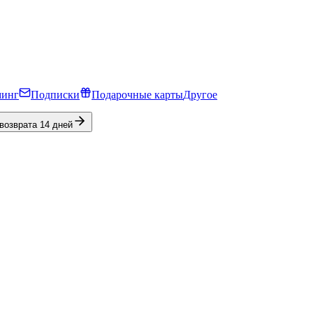
минг
Подписки
Подарочные карты
Другое
 возврата 14 дней