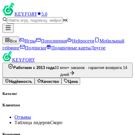
KEY
FORY
5.0
⌘K
Игры
Пополнения
Нейросети
Мобильный
Все
гейминг
Подписки
Подарочные карты
Другое
KEY
FORY
Работаем с 2013 года
10 млн+ заказов · гарантия возврата 14
дней
Надёжность
Качество
Цена
Каталог
Клиентам
Отзывы
Таблица лидеров
Скоро
Компания