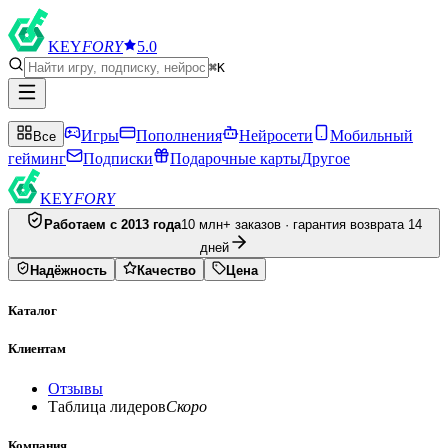
KEY
FORY
5.0
⌘K
Игры
Пополнения
Нейросети
Мобильный
Все
гейминг
Подписки
Подарочные карты
Другое
KEY
FORY
Работаем с 2013 года
10 млн+ заказов · гарантия возврата 14
дней
Надёжность
Качество
Цена
Каталог
Клиентам
Отзывы
Таблица лидеров
Скоро
Компания