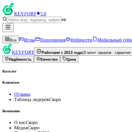
KEY
FORY
5.0
⌘K
Игры
Пополнения
Нейросети
Мобильный гей
Все
KEY
FORY
Работаем с 2013 года
10 млн+ заказов · гарантия
Надёжность
Качество
Цена
Каталог
Клиентам
Отзывы
Таблица лидеров
Скоро
Компания
О нас
Скоро
Медиа
Скоро