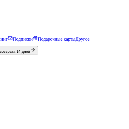
минг
Подписки
Подарочные карты
Другое
 возврата 14 дней