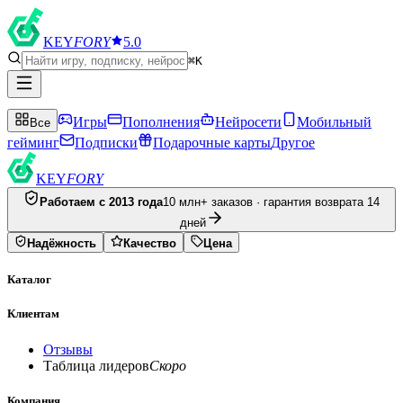
KEY
FORY
5.0
⌘K
Игры
Пополнения
Нейросети
Мобильный
Все
гейминг
Подписки
Подарочные карты
Другое
KEY
FORY
Работаем с 2013 года
10 млн+ заказов · гарантия возврата 14
дней
Надёжность
Качество
Цена
Каталог
Клиентам
Отзывы
Таблица лидеров
Скоро
Компания