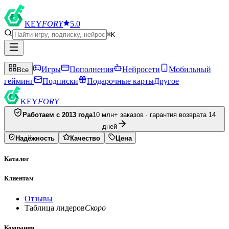
KEY
FORY
5.0
⌘K
Игры
Пополнения
Нейросети
Мобильный
Все
гейминг
Подписки
Подарочные карты
Другое
KEY
FORY
Работаем с 2013 года
10 млн+ заказов · гарантия возврата 14
дней
Надёжность
Качество
Цена
Каталог
Клиентам
Отзывы
Таблица лидеров
Скоро
Компания