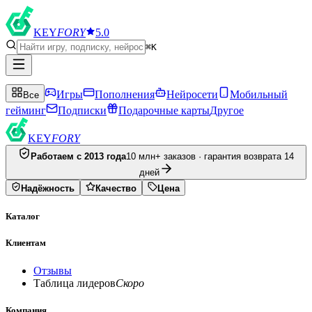
KEY
FORY
5.0
⌘K
Игры
Пополнения
Нейросети
Мобильный
Все
гейминг
Подписки
Подарочные карты
Другое
KEY
FORY
Работаем с 2013 года
10 млн+ заказов · гарантия возврата 14
дней
Надёжность
Качество
Цена
Каталог
Клиентам
Отзывы
Таблица лидеров
Скоро
Компания