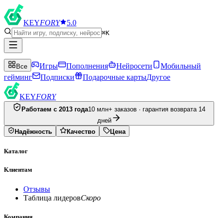
KEY
FORY
5.0
⌘K
Игры
Пополнения
Нейросети
Мобильный
Все
гейминг
Подписки
Подарочные карты
Другое
KEY
FORY
Работаем с 2013 года
10 млн+ заказов · гарантия возврата 14
дней
Надёжность
Качество
Цена
Каталог
Клиентам
Отзывы
Таблица лидеров
Скоро
Компания