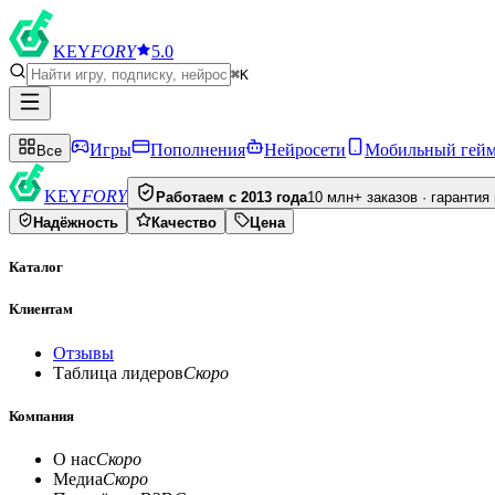
KEY
FORY
5.0
⌘K
Игры
Пополнения
Нейросети
Мобильный гей
Все
KEY
FORY
Работаем с 2013 года
10 млн+ заказов · гарантия
Надёжность
Качество
Цена
Каталог
Клиентам
Отзывы
Таблица лидеров
Скоро
Компания
О нас
Скоро
Медиа
Скоро