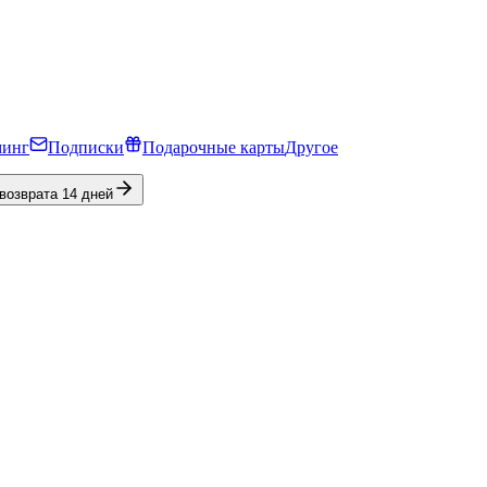
минг
Подписки
Подарочные карты
Другое
 возврата 14 дней