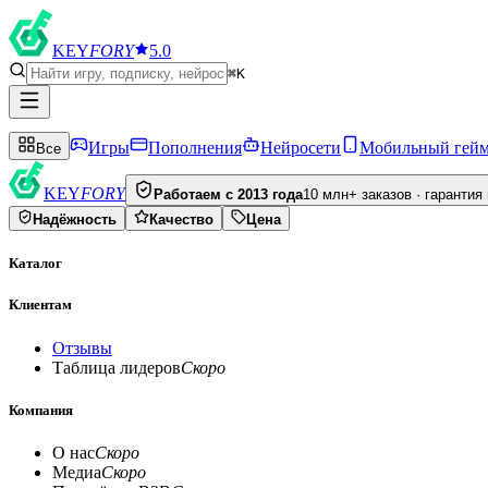
KEY
FORY
5.0
⌘K
Игры
Пополнения
Нейросети
Мобильный гей
Все
KEY
FORY
Работаем с 2013 года
10 млн+ заказов · гарантия
Надёжность
Качество
Цена
Каталог
Клиентам
Отзывы
Таблица лидеров
Скоро
Компания
О нас
Скоро
Медиа
Скоро