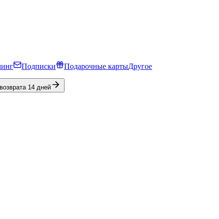
минг
Подписки
Подарочные карты
Другое
 возврата 14 дней