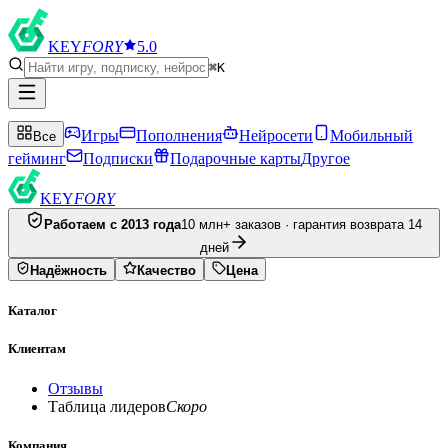
KEY
FORY
5.0
⌘K
Игры
Пополнения
Нейросети
Мобильный
Все
гейминг
Подписки
Подарочные карты
Другое
KEY
FORY
Работаем с 2013 года
10 млн+ заказов · гарантия возврата 14
дней
Надёжность
Качество
Цена
Каталог
Клиентам
Отзывы
Таблица лидеров
Скоро
Компания