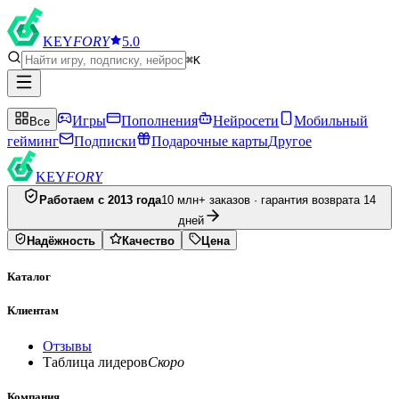
KEY
FORY
5.0
⌘K
Игры
Пополнения
Нейросети
Мобильный
Все
гейминг
Подписки
Подарочные карты
Другое
KEY
FORY
Работаем с 2013 года
10 млн+ заказов · гарантия возврата 14
дней
Надёжность
Качество
Цена
Каталог
Клиентам
Отзывы
Таблица лидеров
Скоро
Компания