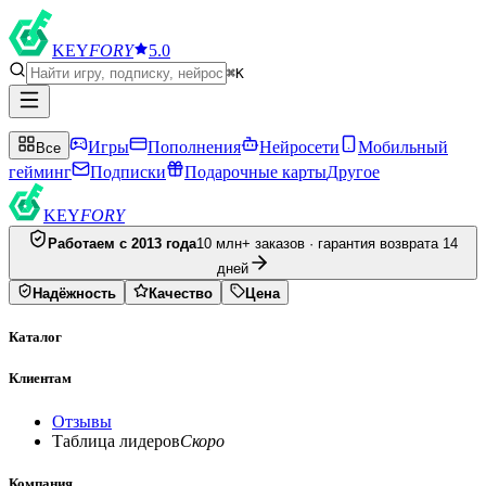
KEY
FORY
5.0
⌘K
Игры
Пополнения
Нейросети
Мобильный
Все
гейминг
Подписки
Подарочные карты
Другое
KEY
FORY
Работаем с 2013 года
10 млн+ заказов · гарантия возврата 14
дней
Надёжность
Качество
Цена
Каталог
Клиентам
Отзывы
Таблица лидеров
Скоро
Компания