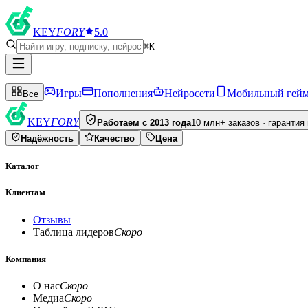
KEY
FORY
5.0
⌘K
Игры
Пополнения
Нейросети
Мобильный гей
Все
KEY
FORY
Работаем с 2013 года
10 млн+ заказов · гарантия
Надёжность
Качество
Цена
Каталог
Клиентам
Отзывы
Таблица лидеров
Скоро
Компания
О нас
Скоро
Медиа
Скоро