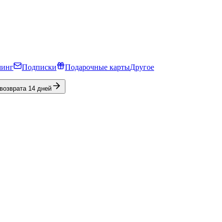
минг
Подписки
Подарочные карты
Другое
 возврата 14 дней