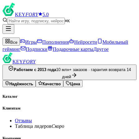
KEY
FORY
5.0
⌘K
Игры
Пополнения
Нейросети
Мобильный
Все
гейминг
Подписки
Подарочные карты
Другое
KEY
FORY
Работаем с 2013 года
10 млн+ заказов · гарантия возврата 14
дней
Надёжность
Качество
Цена
Каталог
Клиентам
Отзывы
Таблица лидеров
Скоро
Компания