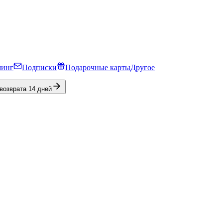
минг
Подписки
Подарочные карты
Другое
 возврата 14 дней