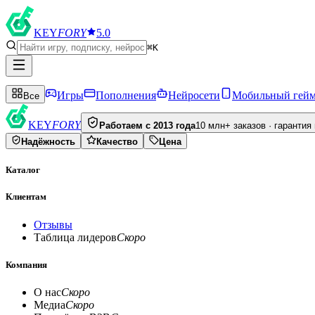
KEY
FORY
5.0
⌘K
Игры
Пополнения
Нейросети
Мобильный гей
Все
KEY
FORY
Работаем с 2013 года
10 млн+ заказов · гарантия
Надёжность
Качество
Цена
Каталог
Клиентам
Отзывы
Таблица лидеров
Скоро
Компания
О нас
Скоро
Медиа
Скоро