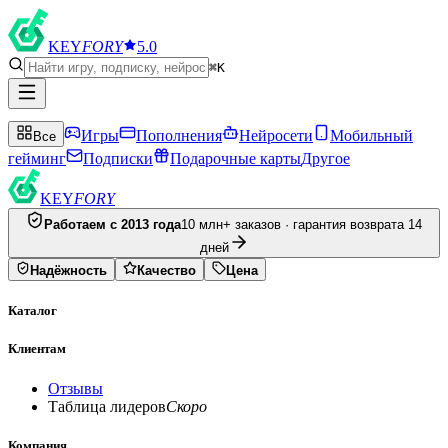
KEY
FORY
5.0
⌘K
Игры
Пополнения
Нейросети
Мобильный
Все
гейминг
Подписки
Подарочные карты
Другое
KEY
FORY
Работаем с 2013 года
10 млн+ заказов · гарантия возврата 14
дней
Надёжность
Качество
Цена
Каталог
Клиентам
Отзывы
Таблица лидеров
Скоро
Компания