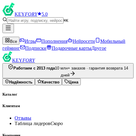
KEY
FORY
5.0
⌘K
Игры
Пополнения
Нейросети
Мобильный
Все
гейминг
Подписки
Подарочные карты
Другое
KEY
FORY
Работаем с 2013 года
10 млн+ заказов · гарантия возврата 14
дней
Надёжность
Качество
Цена
Каталог
Клиентам
Отзывы
Таблица лидеров
Скоро
Компания