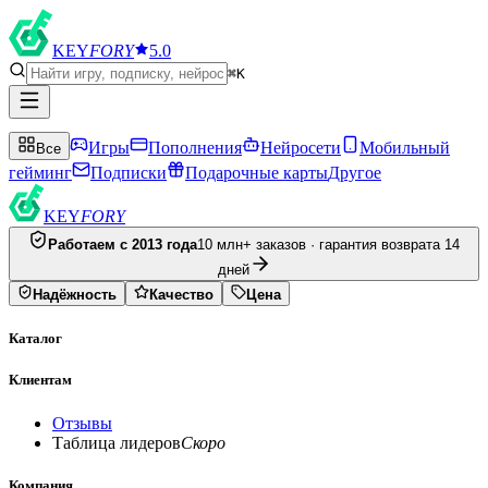
KEY
FORY
5.0
⌘K
Игры
Пополнения
Нейросети
Мобильный
Все
гейминг
Подписки
Подарочные карты
Другое
KEY
FORY
Работаем с 2013 года
10 млн+ заказов · гарантия возврата 14
дней
Надёжность
Качество
Цена
Каталог
Клиентам
Отзывы
Таблица лидеров
Скоро
Компания