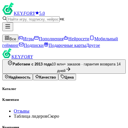
KEY
FORY
5.0
⌘K
Игры
Пополнения
Нейросети
Мобильный
Все
гейминг
Подписки
Подарочные карты
Другое
KEY
FORY
Работаем с 2013 года
10 млн+ заказов · гарантия возврата 14
дней
Надёжность
Качество
Цена
Каталог
Клиентам
Отзывы
Таблица лидеров
Скоро
Компания