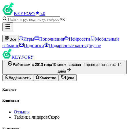
KEY
FORY
5.0
⌘K
Игры
Пополнения
Нейросети
Мобильный
Все
гейминг
Подписки
Подарочные карты
Другое
KEY
FORY
Работаем с 2013 года
10 млн+ заказов · гарантия возврата 14
дней
Надёжность
Качество
Цена
Каталог
Клиентам
Отзывы
Таблица лидеров
Скоро
Компания