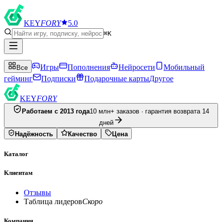
KEY
FORY
5.0
⌘K
Игры
Пополнения
Нейросети
Мобильный
Все
гейминг
Подписки
Подарочные карты
Другое
KEY
FORY
Работаем с 2013 года
10 млн+ заказов · гарантия возврата 14
дней
Надёжность
Качество
Цена
Каталог
Клиентам
Отзывы
Таблица лидеров
Скоро
Компания