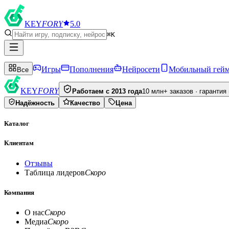
KEY
FORY
5.0
⌘K
Игры
Пополнения
Нейросети
Мобильный гей
Все
KEY
FORY
Работаем с 2013 года
10 млн+ заказов · гарантия
Надёжность
Качество
Цена
Каталог
Клиентам
Отзывы
Таблица лидеров
Скоро
Компания
О нас
Скоро
Медиа
Скоро