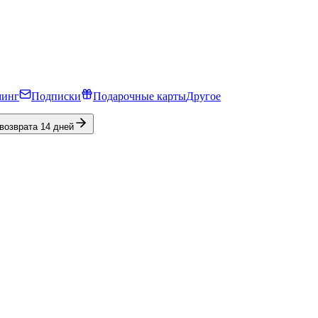
минг
Подписки
Подарочные карты
Другое
 возврата 14 дней