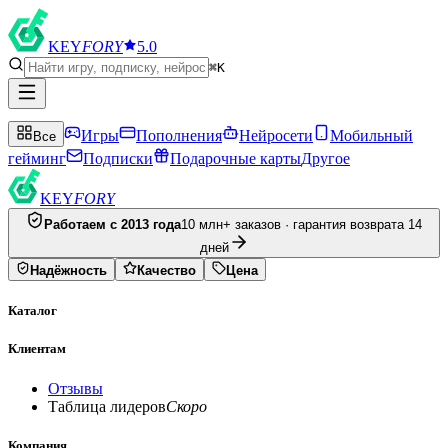
KEY
FORY
5.0
⌘K
Игры
Пополнения
Нейросети
Мобильный
Все
гейминг
Подписки
Подарочные карты
Другое
KEY
FORY
Работаем с 2013 года
10 млн+ заказов · гарантия возврата 14
дней
Надёжность
Качество
Цена
Каталог
Клиентам
Отзывы
Таблица лидеров
Скоро
Компания